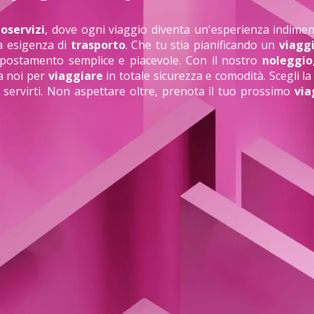
oservizi
, dove ogni viaggio diventa un'esperienza indimen
ua esigenza di
trasporto
. Che tu stia pianificando un
viagg
spostamento semplice e piacevole. Con il nostro
noleggio
 a noi per
viaggiare
in totale sicurezza e comodità. Scegli la 
servirti. Non aspettare oltre, prenota il tuo prossimo
via