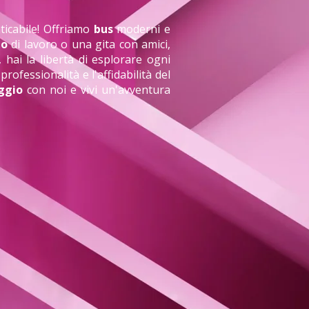
ticabile! Offriamo
bus
moderni e
io
di lavoro o una gita con amici,
, hai la libertà di esplorare ogni
professionalità e l'affidabilità del
ggio
con noi e vivi un'avventura